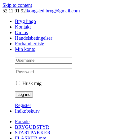
Skip to content
52 11 91 92
|
kongsted.bryg@gmail.com
Bryg lingo
Kontakt
Om os
Handelsbetingelser
Forhandlerliste
Min konto
Husk mig
Register
Indkøbskurv
Forside
BRYGUDSTYR
STARTPAKKER
FLASKER mm