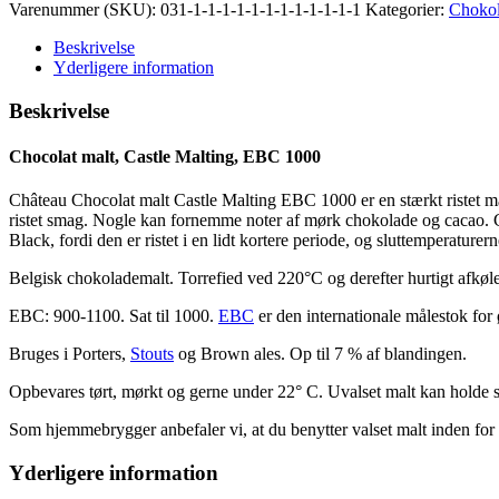
Varenummer (SKU):
031-1-1-1-1-1-1-1-1-1-1-1-1
Kategorier:
Choko
Beskrivelse
Yderligere information
Beskrivelse
Chocolat malt, Castle Malting, EBC 1000
Château Chocolat malt Castle Malting EBC 1000 er en stærkt ristet ma
ristet smag. Nogle kan fornemme noter af mørk chokolade og cacao. Ch
Black, fordi den er ristet i en lidt kortere periode, og sluttemperaturern
Belgisk chokolademalt. Torrefied ved 220°C og derefter hurtigt afkøle
EBC: 900-1100. Sat til 1000.
EBC
er den internationale målestok for ø
Bruges i Porters,
Stouts
og Brown ales. Op til 7 % af blandingen.
Opbevares tørt, mørkt og gerne under 22° C. Uvalset malt kan holde si
Som hjemmebrygger anbefaler vi, at du benytter valset malt inden for 3
Yderligere information