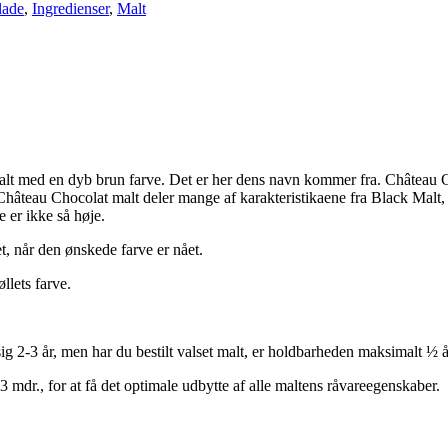
lade
,
Ingredienser
,
Malt
lt med en dyb brun farve. Det er her dens navn kommer fra. Château Choc
âteau Chocolat malt deler mange af karakteristikaene fra Black Malt, 
e er ikke så høje.
t, når den ønskede farve er nået.
llets farve.
g 2-3 år, men har du bestilt valset malt, er holdbarheden maksimalt ½ å
 mdr., for at få det optimale udbytte af alle maltens råvareegenskaber.