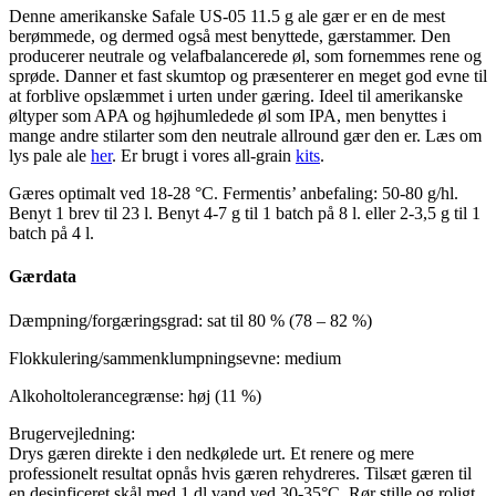
Denne amerikanske Safale US-05 11.5 g ale gær er en de mest
berømmede, og dermed også mest benyttede, gærstammer. Den
producerer neutrale og velafbalancerede øl, som fornemmes rene og
sprøde. Danner et fast skumtop og præsenterer en meget god evne til
at forblive opslæmmet i urten under gæring. Ideel til amerikanske
øltyper som APA og højhumledede øl som IPA, men benyttes i
mange andre stilarter som den neutrale allround gær den er. Læs om
lys pale ale
her
. Er brugt i vores all-grain
kits
.
Gæres optimalt ved 18-28 °C. Fermentis’ anbefaling: 50-80 g/hl.
Benyt 1 brev til 23 l. Benyt 4-7 g til 1 batch på 8 l. eller 2-3,5 g til 1
batch på 4 l.
Gærdata
Dæmpning/forgæringsgrad: sat til 80 % (78 – 82 %)
Flokkulering/sammenklumpningsevne: medium
Alkoholtolerancegrænse: høj (11 %)
Brugervejledning:
Drys gæren direkte i den nedkølede urt. Et renere og mere
professionelt resultat opnås hvis gæren rehydreres. Tilsæt gæren til
en desinficeret skål med 1 dl vand ved 30-35°C. Rør stille og roligt