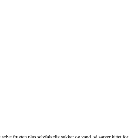
 selve frugten plus selvfølgelig sukker og vand, så sørger kittet for