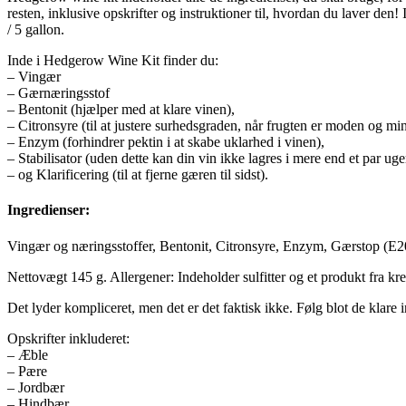
resten, inklusive opskrifter og instruktioner til, hvordan du laver den!
/ 5 gallon.
Inde i Hedgerow Wine Kit finder du:
– Vingær
– Gærnæringsstof
– Bentonit (hjælper med at klare vinen),
– Citronsyre (til at justere surhedsgraden, når frugten er moden og min
– Enzym (forhindrer pektin i at skabe uklarhed i vinen),
– Stabilisator (uden dette kan din vin ikke lagres i mere end et par uge
– og Klarificering (til at fjerne gæren til sidst).
Ingredienser:
Vingær og næringsstoffer, Bentonit, Citronsyre, Enzym, Gærstop (E202,
Nettovægt 145 g. Allergener: Indeholder sulfitter og et produkt fra kr
Det lyder kompliceret, men det er det faktisk ikke. Følg blot de klare i
Opskrifter inkluderet:
– Æble
– Pære
– Jordbær
– Hindbær