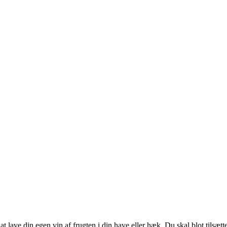
 lave din egen vin af frugten i din have eller hæk. Du skal blot tilsætte