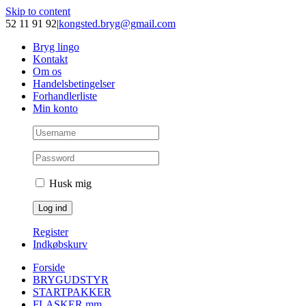
Skip to content
52 11 91 92
|
kongsted.bryg@gmail.com
Bryg lingo
Kontakt
Om os
Handelsbetingelser
Forhandlerliste
Min konto
Husk mig
Register
Indkøbskurv
Forside
BRYGUDSTYR
STARTPAKKER
FLASKER mm