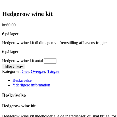
Hedgerow wine kit
kr.
60.00
6 på lager
Hedgerow wine kit til din egen vinfremstilling af havens frugter
6 på lager
Hedgerow wine kit antal
Tilføj til kurv
Kategorier:
Gær
,
Overgær
,
Tørgær
Beskrivelse
Yderligere information
Beskrivelse
Hedgerow wine kit
Hedgerow wine kit indeholder alle de ingredienser, du skal bruge, for at