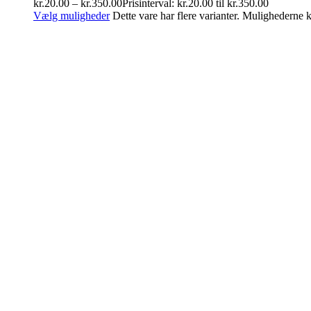
kr.
20.00
–
kr.
350.00
Prisinterval: kr.20.00 til kr.350.00
Vælg muligheder
Dette vare har flere varianter. Mulighederne