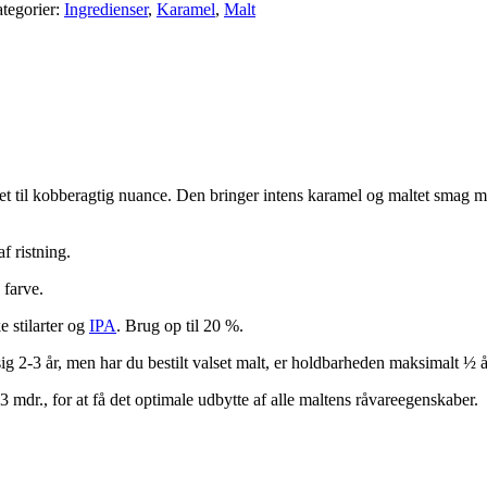
tegorier:
Ingredienser
,
Karamel
,
Malt
til kobberagtig nuance. Den bringer intens karamel og maltet smag med 
f ristning.
 farve.
e stilarter og
IPA
. Brug op til 20 %.
g 2-3 år, men har du bestilt valset malt, er holdbarheden maksimalt ½ å
 mdr., for at få det optimale udbytte af alle maltens råvareegenskaber.