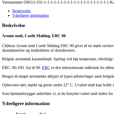
Varenummer (SKU):
031-1-1-1-1-1-1-1-1-1-1-1-1-1-1-1-1-1-1-1-1
Ka
Beskrivelse
Yderligere information
Beskrivelse
Arome malt, Castle Malting, EBC 90
Château Arome malt Castle Malting EBC 90 giver øl en mørk ravfarvet 
skumdannelse og fastholdelse af skumkronen.
Belgisk aromatisk karamelmalt. Spiring ved høj temperatur, efterfulgt a
EBC: 80-100. Sat til 90.
EBC
er den internationale målestok for øllets
Bruges til meget aromatiske øltyper af typen pilsner/lager samt belgisk
Opbevares tørt, mørkt og gerne under 22° C. Uvalset malt kan holde si
Som hjemmebrygger anbefaler vi, at du benytter valset malt inden for 3
Yderligere information