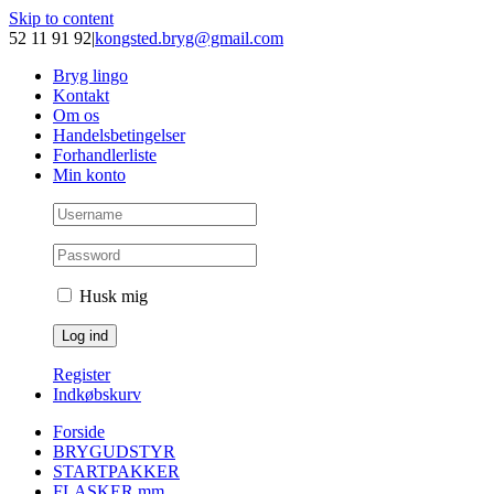
Skip to content
52 11 91 92
|
kongsted.bryg@gmail.com
Bryg lingo
Kontakt
Om os
Handelsbetingelser
Forhandlerliste
Min konto
Husk mig
Register
Indkøbskurv
Forside
BRYGUDSTYR
STARTPAKKER
FLASKER mm