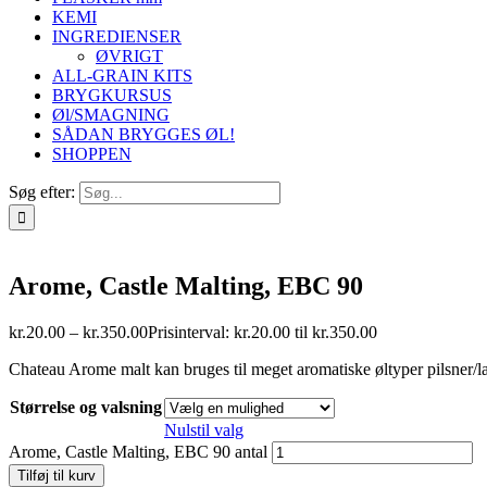
KEMI
INGREDIENSER
ØVRIGT
ALL-GRAIN KITS
BRYGKURSUS
Øl/SMAGNING
SÅDAN BRYGGES ØL!
SHOPPEN
Søg efter:
Arome, Castle Malting, EBC 90
kr.
20.00
–
kr.
350.00
Prisinterval: kr.20.00 til kr.350.00
Chateau Arome malt kan bruges til meget aromatiske øltyper pilsner/la
Størrelse og valsning
Nulstil valg
Arome, Castle Malting, EBC 90 antal
Tilføj til kurv