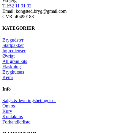
Esbjerg
Tlf:
52 11 91 92
Email: kongsted.bryg@gmail.com
CVR: 40490183
KATEGORIER
Brygudstyr
Startpakker
Ingredienser
Øvrigt
All-grain kits
Flaskning
Brygkursus
Kemi
Info
Salgs-& leveringsbetingelser
Om os
Kurv
Kontakt os
Forhandlerliste