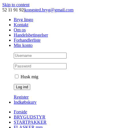
Skip to content
52 11 91 92
|
kongsted.bryg@gmail.com
Bryg lingo
Kontakt
Om os
Handelsbetingelser
Forhandlerliste
Min konto
Husk mig
Register
Indkøbskurv
Forside
BRYGUDSTYR
STARTPAKKER
FLASKER mm