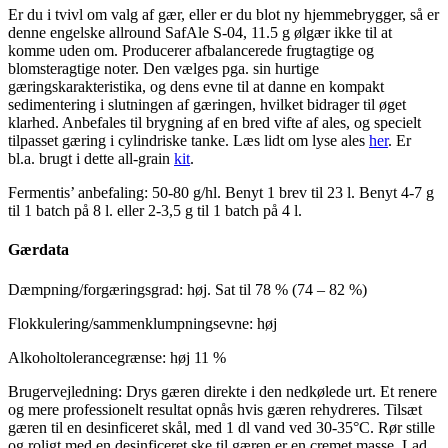
Er du i tvivl om valg af gær, eller er du blot ny hjemmebrygger, så er
denne engelske allround SafAle S-04, 11.5 g ølgær ikke til at
komme uden om. Producerer afbalancerede frugtagtige og
blomsteragtige noter. Den vælges pga. sin hurtige
gæringskarakteristika, og dens evne til at danne en kompakt
sedimentering i slutningen af gæringen, hvilket bidrager til øget
klarhed. Anbefales til brygning af en bred vifte af ales, og specielt
tilpasset gæring i cylindriske tanke. Læs lidt om lyse ales
her
. Er
bl.a. brugt i dette all-grain
kit
.
Fermentis’ anbefaling: 50-80 g/hl. Benyt 1 brev til 23 l. Benyt 4-7 g
til 1 batch på 8 l. eller 2-3,5 g til 1 batch på 4 l.
Gærdata
Dæmpning/forgæringsgrad: høj. Sat til 78 % (74 – 82 %)
Flokkulering/sammenklumpningsevne: høj
Alkoholtolerancegrænse: høj 11 %
Brugervejledning: Drys gæren direkte i den nedkølede urt. Et renere
og mere professionelt resultat opnås hvis gæren rehydreres. Tilsæt
gæren til en desinficeret skål, med 1 dl vand ved 30-35°C. Rør stille
og roligt med en desinficeret ske til gæren er en cremet masse. Lad