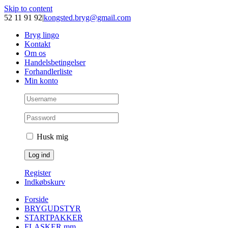
Skip to content
52 11 91 92
|
kongsted.bryg@gmail.com
Bryg lingo
Kontakt
Om os
Handelsbetingelser
Forhandlerliste
Min konto
Husk mig
Register
Indkøbskurv
Forside
BRYGUDSTYR
STARTPAKKER
FLASKER mm