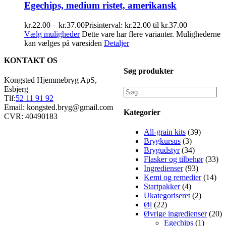
Egechips, medium ristet, amerikansk
kr.
22.00
–
kr.
37.00
Prisinterval: kr.22.00 til kr.37.00
Vælg muligheder
Dette vare har flere varianter. Mulighederne
kan vælges på varesiden
Detaljer
KONTAKT OS
Søg produkter
Kongsted Hjemmebryg ApS,
Esbjerg
Tlf:
52 11 91 92
Email: kongsted.bryg@gmail.com
Kategorier
CVR: 40490183
All-grain kits
(39)
Brygkursus
(3)
Brygudstyr
(34)
Flasker og tilbehør
(33)
Ingredienser
(93)
Kemi og remedier
(14)
Startpakker
(4)
Ukategoriseret
(2)
Øl
(22)
Øvrige ingredienser
(20)
Egechips
(1)