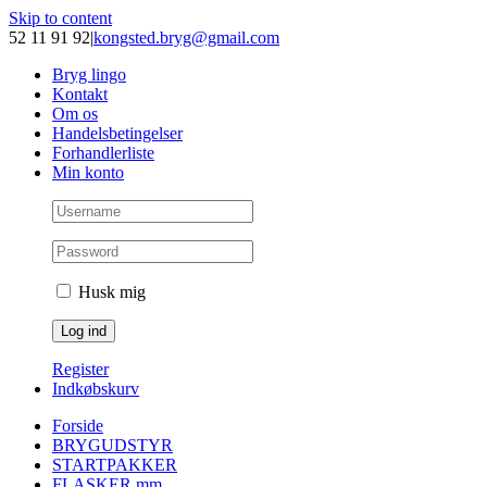
Skip to content
52 11 91 92
|
kongsted.bryg@gmail.com
Bryg lingo
Kontakt
Om os
Handelsbetingelser
Forhandlerliste
Min konto
Husk mig
Register
Indkøbskurv
Forside
BRYGUDSTYR
STARTPAKKER
FLASKER mm