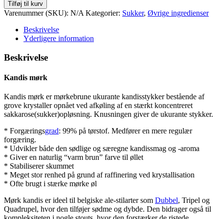
Tilføj til kurv
Varenummer (SKU):
N/A
Kategorier:
Sukker
,
Øvrige ingredienser
Beskrivelse
Yderligere information
Beskrivelse
Kandis mørk
Kandis mørk er mørkebrune ukurante kandisstykker bestående af
grove krystaller opnået ved afkøling af en stærkt koncentreret
sakkarose(sukker)opløsning. Knusningen giver de ukurante stykker.
* Forgærings
grad
: 99% på tørstof. Medfører en mere regulær
forgæring.
* Udvikler både den sødlige og særegne kandissmag og -aroma
* Giver en naturlig “varm brun” farve til øllet
* Stabiliserer skummet
* Meget stor renhed på grund af raffinering ved krystallisation
* Ofte brugt i stærke mørke øl
Mørk kandis er ideel til belgiske ale-stilarter som
Dubbel
, Tripel og
Quadrupel, hvor den tilføjer sødme og dybde. Den bidrager også til
kompleksiteten i nogle stouts, hvor den forstærker de ristede