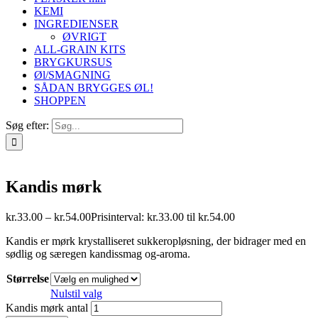
KEMI
INGREDIENSER
ØVRIGT
ALL-GRAIN KITS
BRYGKURSUS
Øl/SMAGNING
SÅDAN BRYGGES ØL!
SHOPPEN
Søg efter:
Kandis mørk
kr.
33.00
–
kr.
54.00
Prisinterval: kr.33.00 til kr.54.00
Kandis er mørk krystalliseret sukkeropløsning, der bidrager med en
sødlig og særegen kandissmag og-aroma.
Størrelse
Nulstil valg
Kandis mørk antal