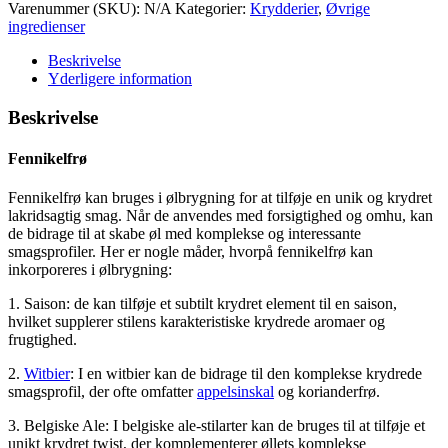
Varenummer (SKU):
N/A
Kategorier:
Krydderier
,
Øvrige
ingredienser
Beskrivelse
Yderligere information
Beskrivelse
Fennikelfrø
Fennikelfrø kan bruges i ølbrygning for at tilføje en unik og krydret
lakridsagtig smag. Når de anvendes med forsigtighed og omhu, kan
de bidrage til at skabe øl med komplekse og interessante
smagsprofiler. Her er nogle måder, hvorpå fennikelfrø kan
inkorporeres i ølbrygning:
1. Saison: de kan tilføje et subtilt krydret element til en saison,
hvilket supplerer stilens karakteristiske krydrede aromaer og
frugtighed.
2.
Witbier
: I en witbier kan de bidrage til den komplekse krydrede
smagsprofil, der ofte omfatter
appelsinskal
og korianderfrø.
3. Belgiske Ale: I belgiske ale-stilarter kan de bruges til at tilføje et
unikt krydret twist, der komplementerer øllets komplekse