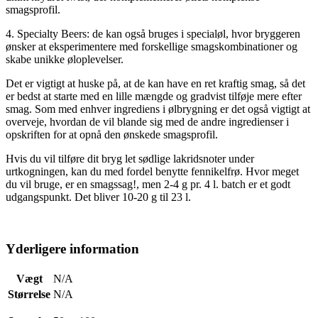
smagsprofil.
4. Specialty Beers: de kan også bruges i specialøl, hvor bryggeren
ønsker at eksperimentere med forskellige smagskombinationer og
skabe unikke øloplevelser.
Det er vigtigt at huske på, at de kan have en ret kraftig smag, så det
er bedst at starte med en lille mængde og gradvist tilføje mere efter
smag. Som med enhver ingrediens i ølbrygning er det også vigtigt at
overveje, hvordan de vil blande sig med de andre ingredienser i
opskriften for at opnå den ønskede smagsprofil.
Hvis du vil tilføre dit bryg let sødlige lakridsnoter under
urtkogningen, kan du med fordel benytte fennikelfrø. Hvor meget
du vil bruge, er en smagssag!, men 2-4 g pr. 4 l. batch er et godt
udgangspunkt. Det bliver 10-20 g til 23 l.
Yderligere information
Vægt
N/A
Størrelse
N/A