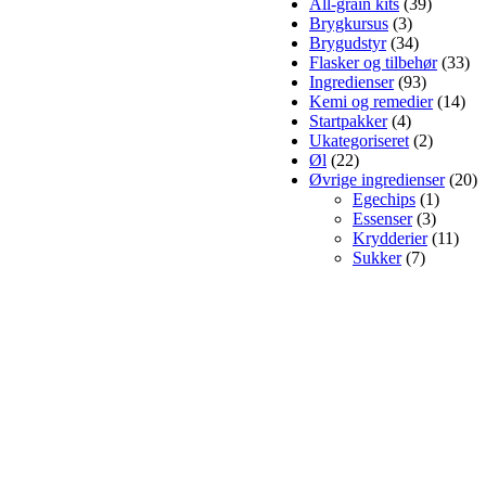
All-grain kits
(39)
Brygkursus
(3)
Brygudstyr
(34)
Flasker og tilbehør
(33)
Ingredienser
(93)
Kemi og remedier
(14)
Startpakker
(4)
Ukategoriseret
(2)
Øl
(22)
Øvrige ingredienser
(20)
Egechips
(1)
Essenser
(3)
Krydderier
(11)
Sukker
(7)