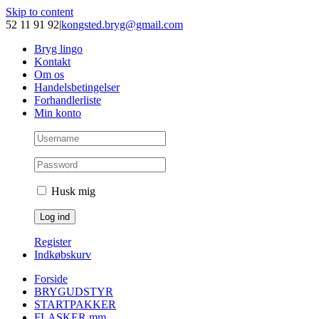
Skip to content
52 11 91 92
|
kongsted.bryg@gmail.com
Bryg lingo
Kontakt
Om os
Handelsbetingelser
Forhandlerliste
Min konto
Husk mig
Register
Indkøbskurv
Forside
BRYGUDSTYR
STARTPAKKER
FLASKER mm