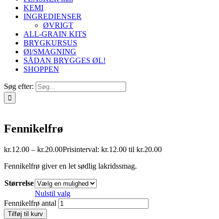
KEMI
INGREDIENSER
ØVRIGT
ALL-GRAIN KITS
BRYGKURSUS
Øl/SMAGNING
SÅDAN BRYGGES ØL!
SHOPPEN
Søg efter:
Fennikelfrø
kr.
12.00
–
kr.
20.00
Prisinterval: kr.12.00 til kr.20.00
Fennikelfrø giver en let sødlig lakridssmag.
Størrelse
Nulstil valg
Fennikelfrø antal
Tilføj til kurv