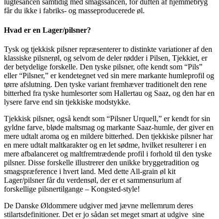
lugtesancen samtidig med smagssancen, for duften af hjemmebryg
får du ikke i fabriks- og masseproducerede øl.
Hvad er en Lager/pilsner?
Tysk og tjekkisk pilsner repræsenterer to distinkte variationer af den
klassiske pilsnerøl, og selvom de deler rødder i Pilsen, Tjekkiet, er
der betydelige forskelle. Den tyske pilsner, ofte kendt som “Pils”
eller “Pilsner,” er kendetegnet ved sin mere markante humleprofil og
tørre afslutning. Den tyske variant fremhæver traditionelt den rene
bitterhed fra tyske humlesorter som Hallertau og Saaz, og den har en
lysere farve end sin tjekkiske modstykke.
Tjekkisk pilsner, også kendt som “Pilsner Urquell,” er kendt for sin
gyldne farve, bløde maltsmag og markante Saaz-humle, der giver en
mere udtalt aroma og en mildere bitterhed. Den tjekkiske pilsner har
en mere udtalt maltkarakter og en let sødme, hvilket resulterer i en
mere afbalanceret og maltfremtrædende profil i forhold til den tyske
pilsner. Disse forskelle illustrerer den unikke bryggetradition og
smagspræference i hvert land. Med dette All-grain øl kit
Lager/pilsner får du verdensøl, der er et sammensurium af
forskellige pilsnertilgange – Kongsted-style!
De Danske Øldommere udgiver med jævne mellemrum deres
stilartsdefinitioner. Det er jo sådan set meget smart at udgive sine