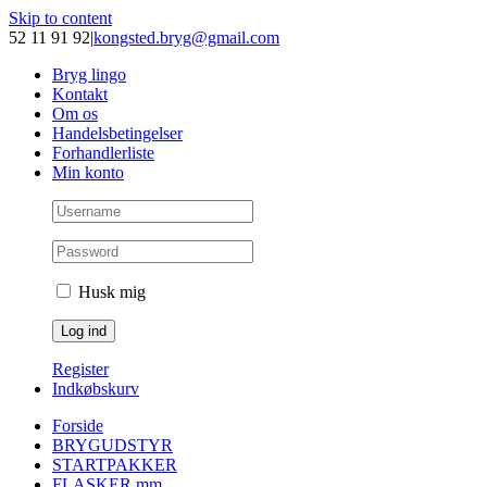
Skip to content
52 11 91 92
|
kongsted.bryg@gmail.com
Bryg lingo
Kontakt
Om os
Handelsbetingelser
Forhandlerliste
Min konto
Husk mig
Register
Indkøbskurv
Forside
BRYGUDSTYR
STARTPAKKER
FLASKER mm