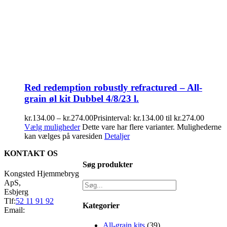
Red redemption robustly refractured – All-
grain øl kit Dubbel 4/8/23 l.
kr.
134.00
–
kr.
274.00
Prisinterval: kr.134.00 til kr.274.00
Vælg muligheder
Dette vare har flere varianter. Mulighederne
kan vælges på varesiden
Detaljer
KONTAKT OS
Søg produkter
Kongsted Hjemmebryg
ApS,
Esbjerg
Tlf:
52 11 91 92
Kategorier
Email:
All-grain kits
(39)