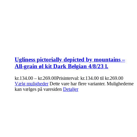
Ugliness pictorially depicted by mountains –
All-grain øl kit Dark Belgian 4/8/23 l.
kr.
134.00
–
kr.
269.00
Prisinterval: kr.134.00 til kr.269.00
Vælg muligheder
Dette vare har flere varianter. Mulighederne
kan vælges på varesiden
Detaljer