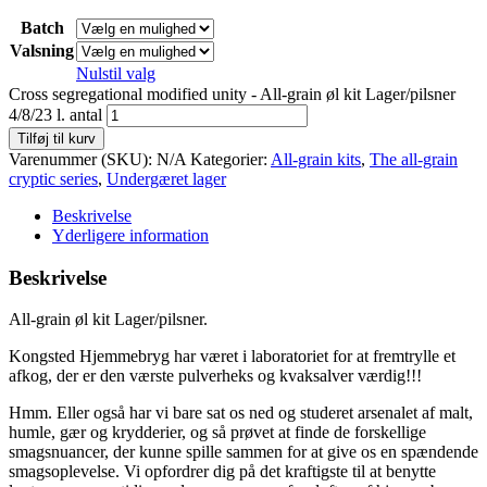
Batch
Valsning
Nulstil valg
Cross segregational modified unity - All-grain øl kit Lager/pilsner
4/8/23 l. antal
Tilføj til kurv
Varenummer (SKU):
N/A
Kategorier:
All-grain kits
,
The all-grain
cryptic series
,
Undergæret lager
Beskrivelse
Yderligere information
Beskrivelse
All-grain øl kit Lager/pilsner.
Kongsted Hjemmebryg har været i laboratoriet for at fremtrylle et
afkog, der er den værste pulverheks og kvaksalver værdig!!!
Hmm. Eller også har vi bare sat os ned og studeret arsenalet af malt,
humle, gær og krydderier, og så prøvet at finde de forskellige
smagsnuancer, der kunne spille sammen for at give os en spændende
smagsoplevelse. Vi opfordrer dig på det kraftigste til at benytte