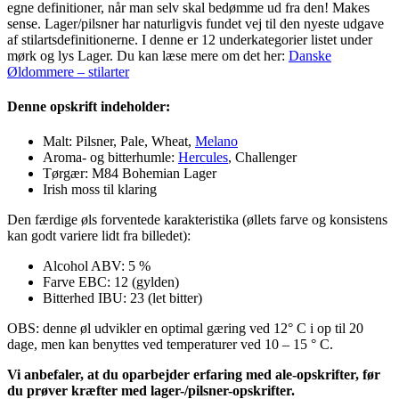
egne definitioner, når man selv skal bedømme ud fra den! Makes
sense. Lager/pilsner har naturligvis fundet vej til den nyeste udgave
af stilartsdefinitionerne. I denne er 12 underkategorier listet under
mørk og lys Lager. Du kan læse mere om det her:
Danske
Øldommere – stilarter
Denne opskrift indeholder:
Malt: Pilsner, Pale, Wheat,
Melano
Aroma- og bitterhumle:
Hercules
, Challenger
Tørgær: M84 Bohemian Lager
Irish moss til klaring
Den færdige øls forventede karakteristika (øllets farve og konsistens
kan godt variere lidt fra billedet):
Alcohol ABV: 5 %
Farve EBC: 12 (gylden)
Bitterhed IBU: 23 (let bitter)
OBS: denne øl udvikler en optimal gæring ved 12° C i op til 20
dage, men kan benyttes ved temperaturer ved 10 – 15 ° C.
Vi anbefaler, at du oparbejder erfaring med ale-opskrifter, før
du prøver kræfter med lager-/pilsner-opskrifter.