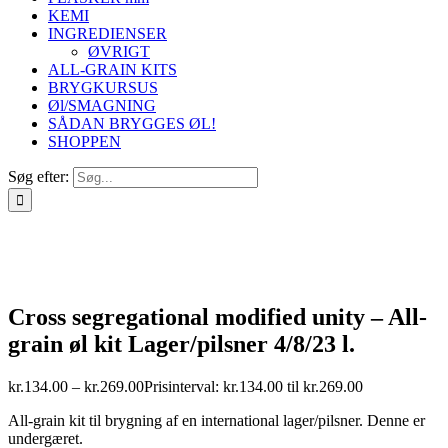
KEMI
INGREDIENSER
ØVRIGT
ALL-GRAIN KITS
BRYGKURSUS
Øl/SMAGNING
SÅDAN BRYGGES ØL!
SHOPPEN
Søg efter:
Cross segregational modified unity – All-
grain øl kit Lager/pilsner 4/8/23 l.
kr.
134.00
–
kr.
269.00
Prisinterval: kr.134.00 til kr.269.00
All-grain kit til brygning af en international lager/pilsner. Denne er
undergæret.