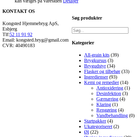
kan vælges på varesiden
Detaljer
KONTAKT OS
Søg produkter
Kongsted Hjemmebryg ApS,
Esbjerg
Tlf:
52 11 91 92
Email: kongsted.bryg@gmail.com
Kategorier
CVR: 40490183
All-grain kits
(39)
Brygkursus
(3)
Brygudstyr
(34)
Flasker og tilbehør
(33)
Ingredienser
(93)
Kemi og remedier
(14)
Antioxidering
(1)
Desinfektion
(3)
Gærnæring
(4)
Klaring
(1)
Rengøring
(4)
Vandbehandling
(0)
Startpakker
(4)
Ukategoriseret
(2)
Øl
(22)