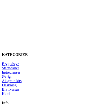
KATEGORIER
Brygudstyr
Startpakker
Ingredienser
Øvrigt
All-grain kits
Flaskning
Brygkursus
Kemi
Info