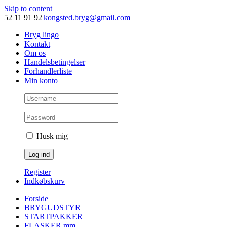
Skip to content
52 11 91 92
|
kongsted.bryg@gmail.com
Bryg lingo
Kontakt
Om os
Handelsbetingelser
Forhandlerliste
Min konto
Husk mig
Register
Indkøbskurv
Forside
BRYGUDSTYR
STARTPAKKER
FLASKER mm