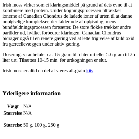
Irish moss virker som et klaringsmiddel på grund af dets evne til at
kombinere med protein. Under kogningsprocessen tiltrækker
ionerne af Canadian Chondrus de ladede ioner af urten til at danne
uopløselige komplekser, der falder ude af opløsning, mens
bundfældningsprocessen fortsætter. De store flokke trækker andre
partikler ud, hvilket forbedrer klaringen. Canadian Chondrus
bidrager også til en renere gæring ved at lette frigivelse af kuldioxid
fra gærcellevæggen under aktiv gæring.
Dosering: vi anbefaler ca. 1½ gram til 5 liter urt eller 5-6 gram til 25
liter urt. Tilsættes 10-15 min. før urtkogningen er slut.
Irish moss er altid en del af væres all-grain
kits
.
Yderligere information
Vægt
N/A
Størrelse
N/A
Størrelse
50 g, 100 g, 250 g