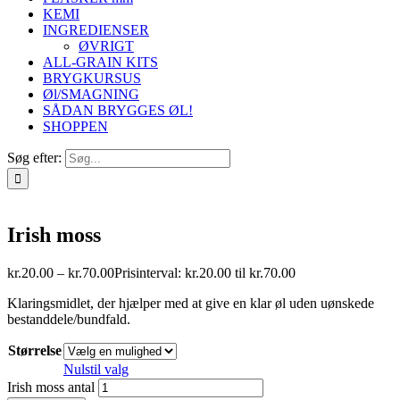
KEMI
INGREDIENSER
ØVRIGT
ALL-GRAIN KITS
BRYGKURSUS
Øl/SMAGNING
SÅDAN BRYGGES ØL!
SHOPPEN
Søg efter:
Irish moss
kr.
20.00
–
kr.
70.00
Prisinterval: kr.20.00 til kr.70.00
Klaringsmidlet, der hjælper med at give en klar øl uden uønskede
bestanddele/bundfald.
Størrelse
Nulstil valg
Irish moss antal