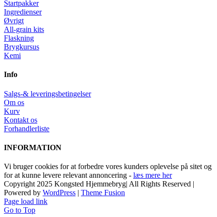
Startpakker
Ingredienser
Øvrigt
All-grain kits
Flaskning
Brygkursus
Kemi
Info
Salgs-& leveringsbetingelser
Om os
Kurv
Kontakt os
Forhandlerliste
INFORMATION
Vi bruger cookies for at forbedre vores kunders oplevelse på sitet og
for at kunne levere relevant annoncering -
læs mere her
Copyright 2025 Kongsted Hjemmebryg| All Rights Reserved |
Powered by
WordPress
|
Theme Fusion
Page load link
Go to Top