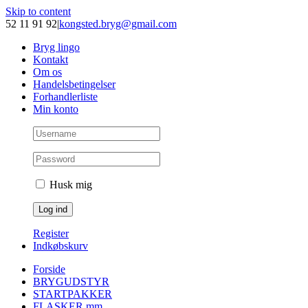
Skip to content
52 11 91 92
|
kongsted.bryg@gmail.com
Bryg lingo
Kontakt
Om os
Handelsbetingelser
Forhandlerliste
Min konto
Husk mig
Register
Indkøbskurv
Forside
BRYGUDSTYR
STARTPAKKER
FLASKER mm