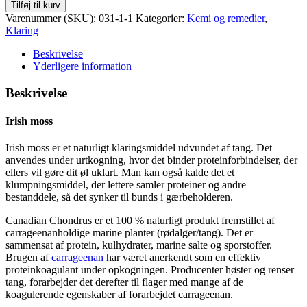
Tilføj til kurv
Varenummer (SKU):
031-1-1
Kategorier:
Kemi og remedier
,
Klaring
Beskrivelse
Yderligere information
Beskrivelse
Irish moss
Irish moss er et naturligt klaringsmiddel udvundet af tang. Det
anvendes under urtkogning, hvor det binder proteinforbindelser, der
ellers vil gøre dit øl uklart. Man kan også kalde det et
klumpningsmiddel, der lettere samler proteiner og andre
bestanddele, så det synker til bunds i gærbeholderen.
Canadian Chondrus er et 100 % naturligt produkt fremstillet af
carrageenanholdige marine planter (rødalger/tang). Det er
sammensat af protein, kulhydrater, marine salte og sporstoffer.
Brugen af
carrageenan
har været anerkendt som en effektiv
proteinkoagulant under opkogningen. Producenter høster og renser
tang, forarbejder det derefter til flager med mange af de
koagulerende egenskaber af forarbejdet carrageenan.