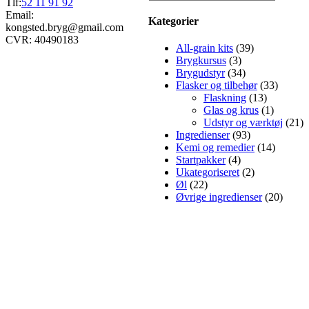
Tlf:
52 11 91 92
Email:
Kategorier
kongsted.bryg@gmail.com
CVR: 40490183
All-grain kits
(39)
Brygkursus
(3)
Brygudstyr
(34)
Flasker og tilbehør
(33)
Flaskning
(13)
Glas og krus
(1)
Udstyr og værktøj
(21)
Ingredienser
(93)
Kemi og remedier
(14)
Startpakker
(4)
Ukategoriseret
(2)
Øl
(22)
Øvrige ingredienser
(20)