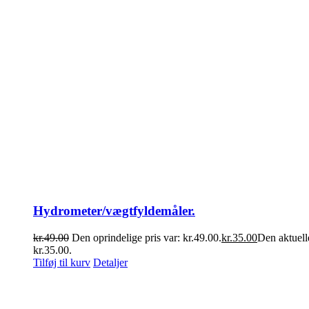
Hydrometer/vægtfyldemåler.
kr.
49.00
Den oprindelige pris var: kr.49.00.
kr.
35.00
Den aktuelle
kr.35.00.
Tilføj til kurv
Detaljer