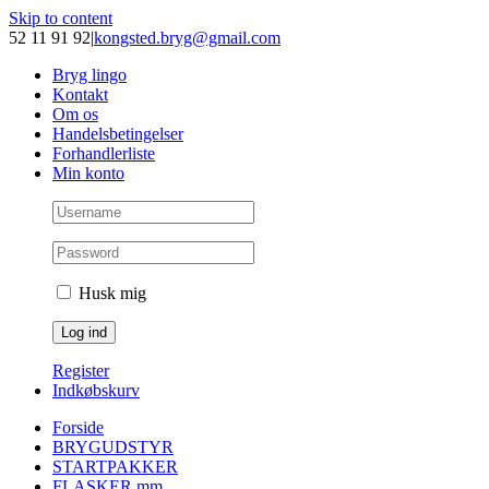
Skip to content
52 11 91 92
|
kongsted.bryg@gmail.com
Bryg lingo
Kontakt
Om os
Handelsbetingelser
Forhandlerliste
Min konto
Husk mig
Register
Indkøbskurv
Forside
BRYGUDSTYR
STARTPAKKER
FLASKER mm