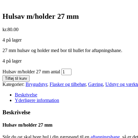
Hulsav m/holder 27 mm
kr.
80.00
4 på lager
27 mm hulsav og holder med bor til hullet for aftapningshane.
4 på lager
Hulsav m/holder 27 mm antal
Tilføj til kurv
Kategorier:
Brygudstyr
,
Flasker og tilbehør
,
Gæring
,
Udstyr og værkt
Beskrivelse
Yderligere information
Beskrivelse
Hulsav m/holder 27 mm
Står du og skal bore hul i din gærspand til en
aftapningshane
, så er de