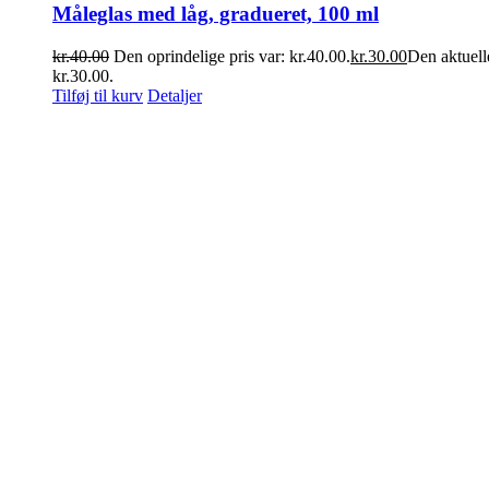
Måleglas med låg, gradueret, 100 ml
kr.
40.00
Den oprindelige pris var: kr.40.00.
kr.
30.00
Den aktuelle
kr.30.00.
Tilføj til kurv
Detaljer