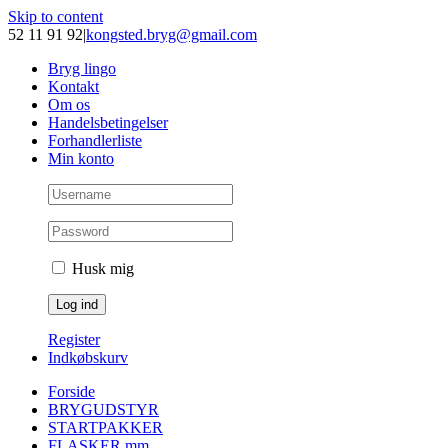
Skip to content
52 11 91 92
|
kongsted.bryg@gmail.com
Bryg lingo
Kontakt
Om os
Handelsbetingelser
Forhandlerliste
Min konto
Husk mig
Register
Indkøbskurv
Forside
BRYGUDSTYR
STARTPAKKER
FLASKER mm