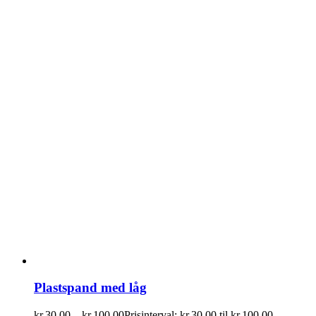
Plastspand med låg
kr.
30.00
–
kr.
100.00
Prisinterval: kr.30.00 til kr.100.00