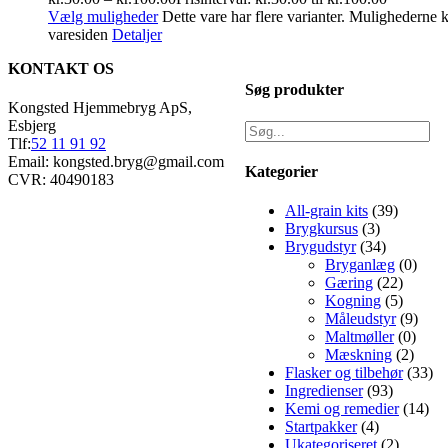
Vælg muligheder
Dette vare har flere varianter. Mulighederne
varesiden
Detaljer
KONTAKT OS
Søg produkter
Kongsted Hjemmebryg ApS,
Esbjerg
Tlf:
52 11 91 92
Email: kongsted.bryg@gmail.com
Kategorier
CVR: 40490183
All-grain kits
(39)
Brygkursus
(3)
Brygudstyr
(34)
Bryganlæg
(0)
Gæring
(22)
Kogning
(5)
Måleudstyr
(9)
Maltmøller
(0)
Mæskning
(2)
Flasker og tilbehør
(33)
Ingredienser
(93)
Kemi og remedier
(14)
Startpakker
(4)
Ukategoriseret
(2)