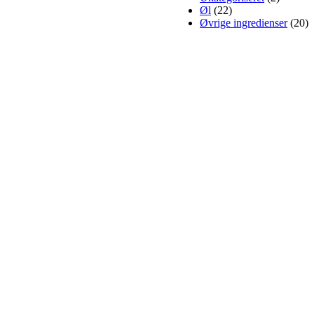
Øl
(22)
Øvrige ingredienser
(20)