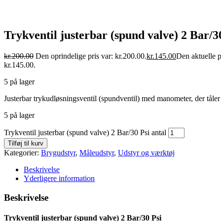
Trykventil justerbar (spund valve) 2 Bar/3
kr.
200.00
Den oprindelige pris var: kr.200.00.
kr.
145.00
Den aktuelle pr
kr.145.00.
5 på lager
Justerbar trykudløsningsventil (spundventil) med manometer, der tåler
5 på lager
Trykventil justerbar (spund valve) 2 Bar/30 Psi antal
Tilføj til kurv
Kategorier:
Brygudstyr
,
Måleudstyr
,
Udstyr og værktøj
Beskrivelse
Yderligere information
Beskrivelse
Trykventil justerbar (spund valve) 2 Bar/30 Psi