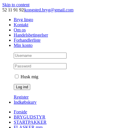
Skip to content
52 11 91 92
|
kongsted.bryg@gmail.com
Bryg lingo
Kontakt
Om os
Handelsbetingelser
Forhandlerliste
Min konto
Husk mig
Register
Indkøbskurv
Forside
BRYGUDSTYR
STARTPAKKER
FLASKER mm