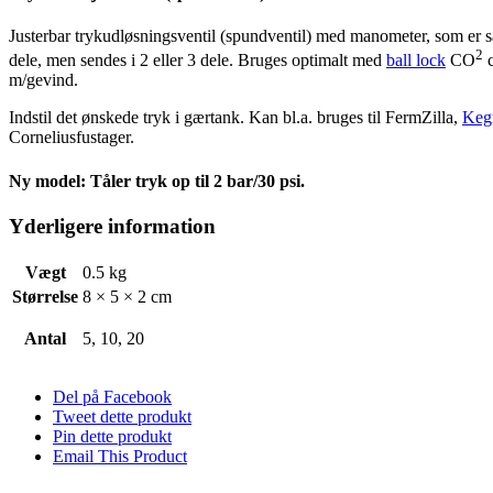
Justerbar trykudløsningsventil (spundventil) med manometer, som er sa
2
dele, men sendes i 2 eller 3 dele. Bruges optimalt med
ball lock
CO
c
m/gevind.
Indstil det ønskede tryk i gærtank. Kan bl.a. bruges til FermZilla,
Keg
Corneliusfustager.
Ny model:
Tåler tryk op til 2 bar/30 psi.
Yderligere information
Vægt
0.5 kg
Størrelse
8 × 5 × 2 cm
Antal
5, 10, 20
Del på Facebook
Tweet dette produkt
Pin dette produkt
Email This Product