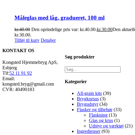
Måleglas med låg, gradueret, 100 ml
kr.
40.00
Den oprindelige pris var: kr.40.00.
kr.
30.00
Den aktuelle
kr.30.00.
Tilføj til kurv
Detaljer
KONTAKT OS
Søg produkter
Kongsted Hjemmebryg ApS,
Esbjerg
Tlf:
52 11 91 92
Email:
Kategorier
kongsted.bryg@gmail.com
CVR: 40490183
All-grain kits
(39)
Brygkursus
(3)
Brygudstyr
(34)
Flasker og tilbehør
(33)
Flaskning
(13)
Glas og krus
(1)
Udstyr og værktøj
(21)
Ingredienser
(93)