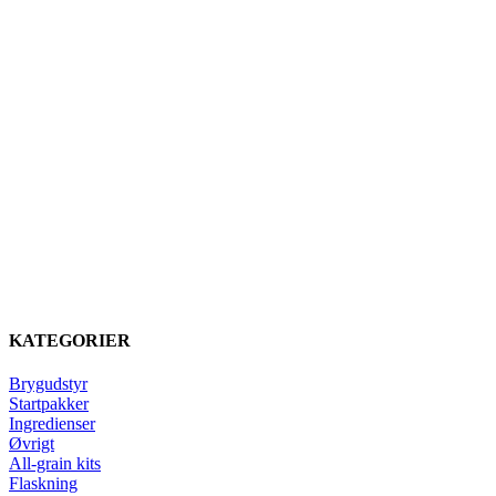
KATEGORIER
Brygudstyr
Startpakker
Ingredienser
Øvrigt
All-grain kits
Flaskning