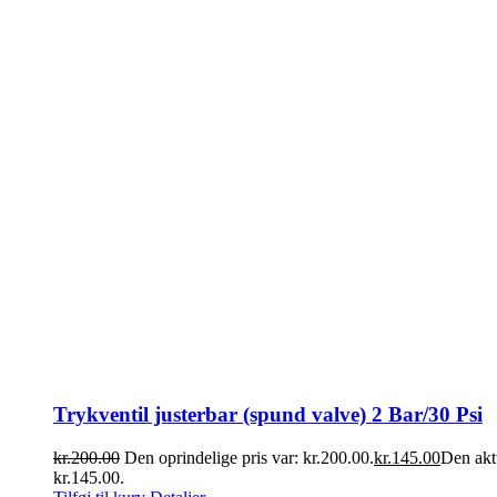
Trykventil justerbar (spund valve) 2 Bar/30 Psi
kr.
200.00
Den oprindelige pris var: kr.200.00.
kr.
145.00
Den aktu
kr.145.00.