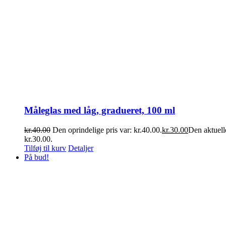
Måleglas med låg, gradueret, 100 ml
kr.
40.00
Den oprindelige pris var: kr.40.00.
kr.
30.00
Den aktuelle
kr.30.00.
Tilføj til kurv
Detaljer
På bud!