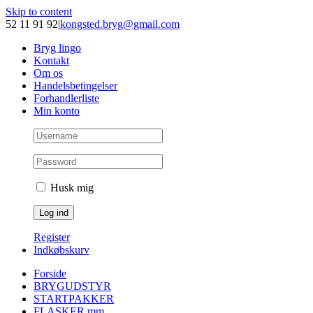
Skip to content
52 11 91 92
|
kongsted.bryg@gmail.com
Bryg lingo
Kontakt
Om os
Handelsbetingelser
Forhandlerliste
Min konto
Husk mig
Register
Indkøbskurv
Forside
BRYGUDSTYR
STARTPAKKER
FLASKER mm