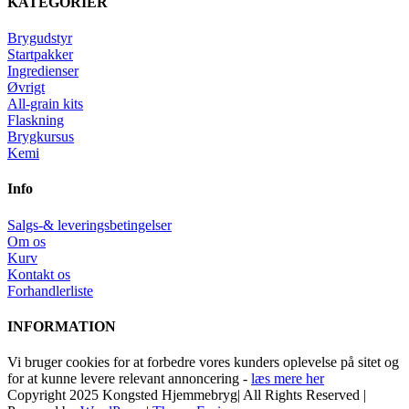
KATEGORIER
Brygudstyr
Startpakker
Ingredienser
Øvrigt
All-grain kits
Flaskning
Brygkursus
Kemi
Info
Salgs-& leveringsbetingelser
Om os
Kurv
Kontakt os
Forhandlerliste
INFORMATION
Vi bruger cookies for at forbedre vores kunders oplevelse på sitet og
for at kunne levere relevant annoncering -
læs mere her
Copyright 2025 Kongsted Hjemmebryg| All Rights Reserved |