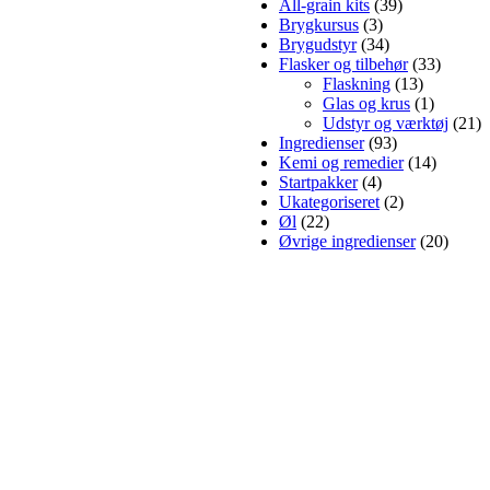
All-grain kits
(39)
Brygkursus
(3)
Brygudstyr
(34)
Flasker og tilbehør
(33)
Flaskning
(13)
Glas og krus
(1)
Udstyr og værktøj
(21)
Ingredienser
(93)
Kemi og remedier
(14)
Startpakker
(4)
Ukategoriseret
(2)
Øl
(22)
Øvrige ingredienser
(20)