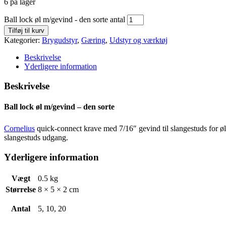
6 på lager
Ball lock øl m/gevind - den sorte antal
Tilføj til kurv
Kategorier:
Brygudstyr
,
Gæring
,
Udstyr og værktøj
Beskrivelse
Yderligere information
Beskrivelse
Ball lock øl m/gevind – den sorte
Cornelius
quick-connect krave med 7/16″ gevind til slangestuds for øl
slangestuds udgang.
Yderligere information
Vægt
0.5 kg
Størrelse
8 × 5 × 2 cm
Antal
5, 10, 20