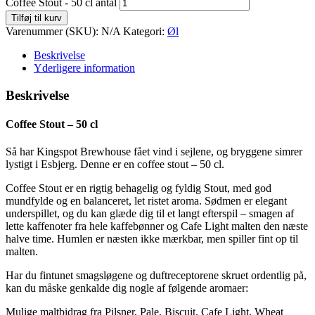
Coffee Stout - 50 cl antal
Tilføj til kurv
Varenummer (SKU):
N/A
Kategori:
Øl
Beskrivelse
Yderligere information
Beskrivelse
Coffee Stout – 50 cl
Så har Kingspot Brewhouse fået vind i sejlene, og bryggene simrer
lystigt i Esbjerg. Denne er en coffee stout – 50 cl.
Coffee Stout er en rigtig behagelig og fyldig Stout, med god
mundfylde og en balanceret, let ristet aroma. Sødmen er elegant
underspillet, og du kan glæde dig til et langt efterspil – smagen af
lette kaffenoter fra hele kaffebønner og Cafe Light malten den næste
halve time. Humlen er næsten ikke mærkbar, men spiller fint op til
malten.
Har du fintunet smagsløgene og duftreceptorene skruet ordentlig på,
kan du måske genkalde dig nogle af følgende aromaer:
Mulige maltbidrag fra Pilsner, Pale, Biscuit, Cafe Light, Wheat