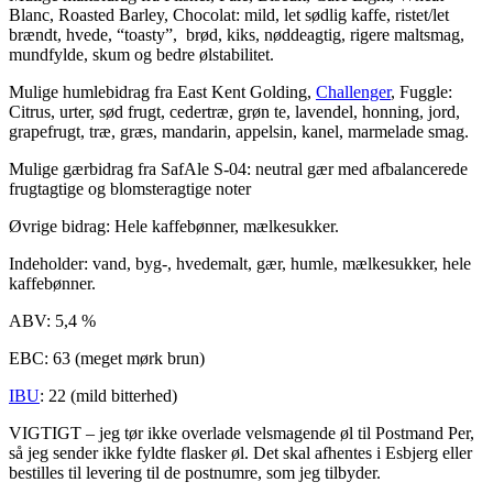
Blanc, Roasted Barley, Chocolat: mild, let sødlig kaffe, ristet/let
brændt, hvede, “toasty”, brød, kiks, nøddeagtig, rigere maltsmag,
mundfylde, skum og bedre ølstabilitet.
Mulige humlebidrag fra East Kent Golding,
Challenger
, Fuggle:
Citrus, urter, sød frugt, cedertræ, grøn te, lavendel, honning, jord,
grapefrugt, træ, græs, mandarin, appelsin, kanel, marmelade smag.
Mulige gærbidrag fra SafAle S-04: neutral gær med afbalancerede
frugtagtige og blomsteragtige noter
Øvrige bidrag: Hele kaffebønner, mælkesukker.
Indeholder: vand, byg-, hvedemalt, gær, humle, mælkesukker, hele
kaffebønner.
ABV: 5,4 %
EBC: 63 (meget mørk brun)
IBU
: 22 (mild bitterhed)
VIGTIGT – jeg tør ikke overlade velsmagende øl til Postmand Per,
så jeg sender ikke fyldte flasker øl. Det skal afhentes i Esbjerg eller
bestilles til levering til de postnumre, som jeg tilbyder.