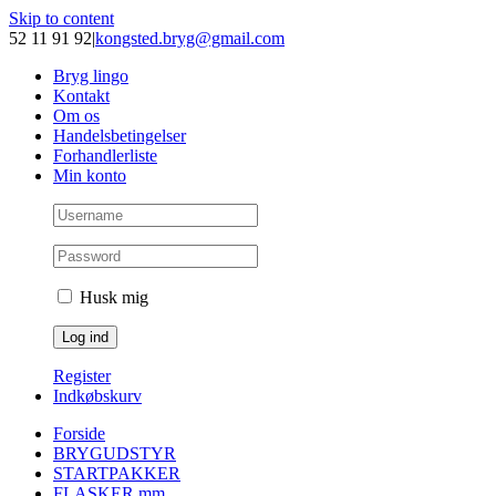
Skip to content
52 11 91 92
|
kongsted.bryg@gmail.com
Bryg lingo
Kontakt
Om os
Handelsbetingelser
Forhandlerliste
Min konto
Husk mig
Register
Indkøbskurv
Forside
BRYGUDSTYR
STARTPAKKER
FLASKER mm