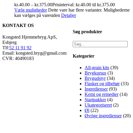
kr.
40.00
–
kr.
375.00
Prisinterval: kr.40.00 til kr.375.00
Vælg muligheder
Dette vare har flere varianter. Mulighederne
kan vælges på varesiden
Detaljer
KONTAKT OS
Søg produkter
Kongsted Hjemmebryg ApS,
Esbjerg
Tlf:
52 11 91 92
Email: kongsted.bryg@gmail.com
Kategorier
CVR: 40490183
All-grain kits
(39)
Brygkursus
(3)
Brygudstyr
(34)
Flasker og tilbehør
(33)
Ingredienser
(93)
Kemi og remedier
(14)
Startpakker
(4)
Ukategoriseret
(2)
Øl
(22)
Øvrige ingredienser
(20)