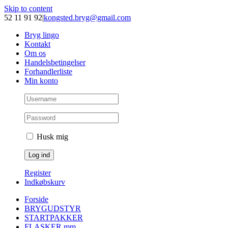
Skip to content
52 11 91 92
|
kongsted.bryg@gmail.com
Bryg lingo
Kontakt
Om os
Handelsbetingelser
Forhandlerliste
Min konto
Husk mig
Register
Indkøbskurv
Forside
BRYGUDSTYR
STARTPAKKER
FLASKER mm