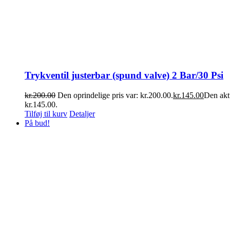
Trykventil justerbar (spund valve) 2 Bar/30 Psi
kr.
200.00
Den oprindelige pris var: kr.200.00.
kr.
145.00
Den aktu
kr.145.00.
Tilføj til kurv
Detaljer
På bud!