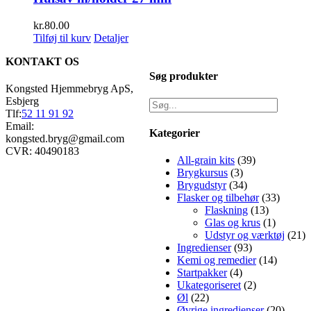
kr.
80.00
Tilføj til kurv
Detaljer
KONTAKT OS
Søg produkter
Kongsted Hjemmebryg ApS,
Esbjerg
Tlf:
52 11 91 92
Email:
Kategorier
kongsted.bryg@gmail.com
CVR: 40490183
All-grain kits
(39)
Brygkursus
(3)
Brygudstyr
(34)
Flasker og tilbehør
(33)
Flaskning
(13)
Glas og krus
(1)
Udstyr og værktøj
(21)
Ingredienser
(93)
Kemi og remedier
(14)
Startpakker
(4)
Ukategoriseret
(2)
Øl
(22)
Øvrige ingredienser
(20)