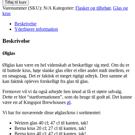
Tilføj til kurv
Varenummer (SKU):
N/A
Kategorier:
Flasker og tilbehør
,
Glas og
krus
Beskrivelse
Yderligere information
Beskrivelse
Ølglas
Ølglas kan være en hel videnskab at beskæftige sig med. Om du er
til buttede krus, høje slanke glas eller et eller andet midt imellem, er
en smagssag. Det er faktisk et meget rigtigt udtryk. Den samme øl
kan faktisk opleves forskelligt fra glas til glas.
Fremover vil vi da også arbejde hen imod at få et større udvalg.
Dette er blot “startformationen”, som du bruge til godt øl. Det kunne
være en af Kingspot Brewhouses
øl
.
Vi har for nuværende disse ølglas/krus i sortimentet:
Weizen glas 40 cl; 47 cl til kanten, tak!
Berna krus 20 cl; 27 cl til kanten, tak!
Berna krus 40 cl; 47 cl til kanten, tak!