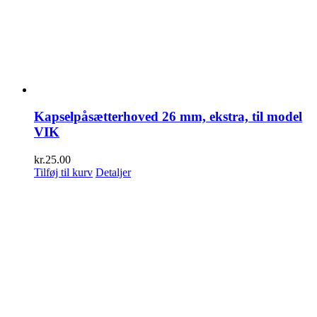
Kapselpåsætterhoved 26 mm, ekstra, til model
VIK
kr.
25.00
Tilføj til kurv
Detaljer