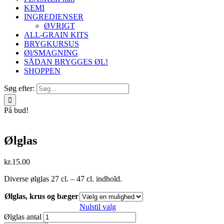
KEMI
INGREDIENSER
ØVRIGT
ALL-GRAIN KITS
BRYGKURSUS
Øl/SMAGNING
SÅDAN BRYGGES ØL!
SHOPPEN
Søg efter:
På bud!
Ølglas
kr.
15.00
Diverse ølglas 27 cl. – 47 cl. indhold.
Ølglas, krus og bæger
Nulstil valg
Ølglas antal