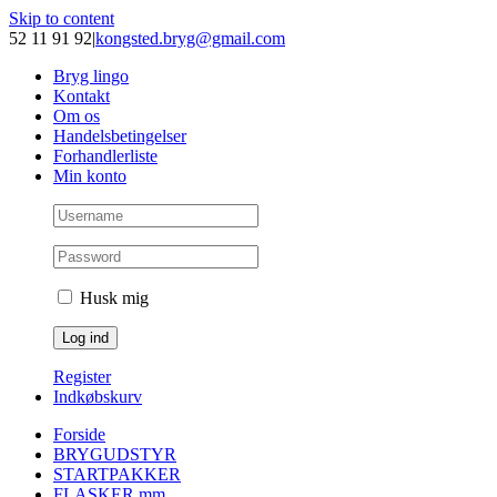
Skip to content
52 11 91 92
|
kongsted.bryg@gmail.com
Bryg lingo
Kontakt
Om os
Handelsbetingelser
Forhandlerliste
Min konto
Husk mig
Register
Indkøbskurv
Forside
BRYGUDSTYR
STARTPAKKER
FLASKER mm