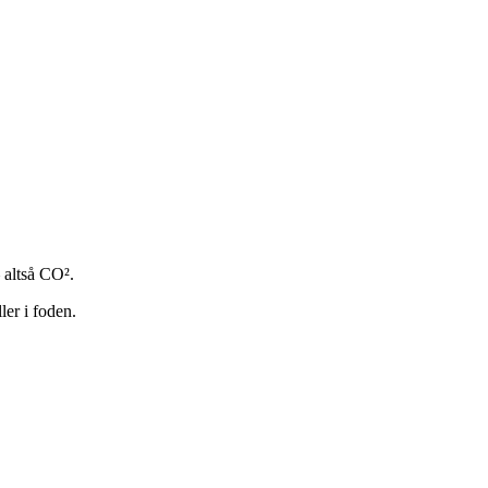
 altså CO².
ler i foden.