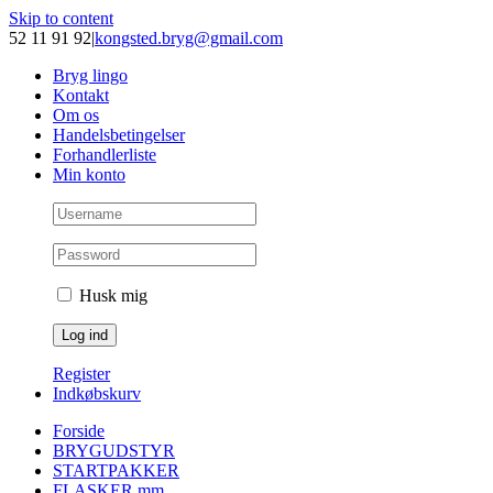
Skip to content
52 11 91 92
|
kongsted.bryg@gmail.com
Bryg lingo
Kontakt
Om os
Handelsbetingelser
Forhandlerliste
Min konto
Husk mig
Register
Indkøbskurv
Forside
BRYGUDSTYR
STARTPAKKER
FLASKER mm