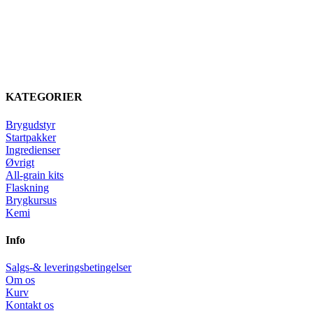
KATEGORIER
Brygudstyr
Startpakker
Ingredienser
Øvrigt
All-grain kits
Flaskning
Brygkursus
Kemi
Info
Salgs-& leveringsbetingelser
Om os
Kurv
Kontakt os