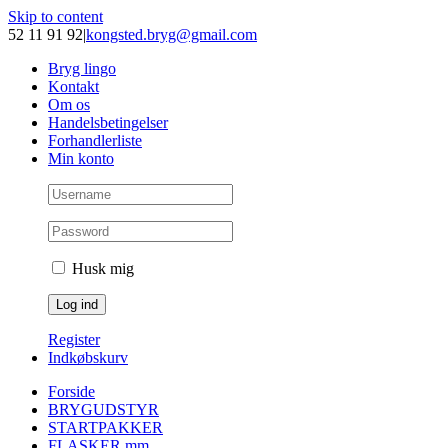
Skip to content
52 11 91 92
|
kongsted.bryg@gmail.com
Bryg lingo
Kontakt
Om os
Handelsbetingelser
Forhandlerliste
Min konto
Husk mig
Register
Indkøbskurv
Forside
BRYGUDSTYR
STARTPAKKER
FLASKER mm