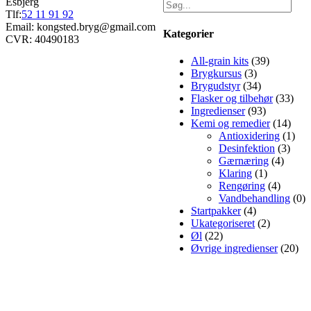
Esbjerg
Tlf:
52 11 91 92
Email: kongsted.bryg@gmail.com
Kategorier
CVR: 40490183
All-grain kits
(39)
Brygkursus
(3)
Brygudstyr
(34)
Flasker og tilbehør
(33)
Ingredienser
(93)
Kemi og remedier
(14)
Antioxidering
(1)
Desinfektion
(3)
Gærnæring
(4)
Klaring
(1)
Rengøring
(4)
Vandbehandling
(0)
Startpakker
(4)
Ukategoriseret
(2)
Øl
(22)
Øvrige ingredienser
(20)