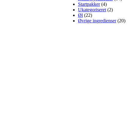
Startpakker
(4)
Ukategoriseret
(2)
Øl
(22)
Øvrige ingredienser
(20)