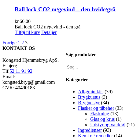
Ball lock CO2 m/gevind – den hvide/grå
kr.
66.00
Ball lock CO2 m/gevind - den grå.
Tilføj til kurv
Detaljer
Forrige
1
2
3
KONTAKT OS
Søg produkter
Kongsted Hjemmebryg ApS,
Esbjerg
Tlf:
52 11 91 92
Email:
Kategorier
kongsted.bryg@gmail.com
CVR: 40490183
All-grain kits
(39)
Brygkursus
(3)
Brygudstyr
(34)
Flasker og tilbehør
(33)
Flaskning
(13)
Glas og krus
(1)
Udstyr og værktøj
(21)
Ingredienser
(93)
Kemi og remedier
(14)