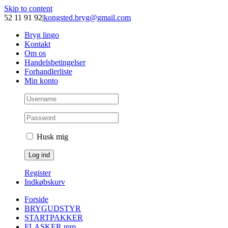
Skip to content
52 11 91 92
|
kongsted.bryg@gmail.com
Bryg lingo
Kontakt
Om os
Handelsbetingelser
Forhandlerliste
Min konto
Husk mig
Register
Indkøbskurv
Forside
BRYGUDSTYR
STARTPAKKER
FLASKER mm